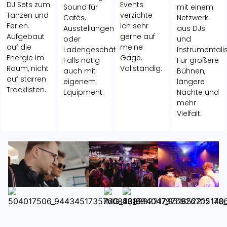
DJ Sets zum
Events
Sound für
mit einem
Tanzen und
verzichte
Cafés,
Netzwerk
Ferien.
ich sehr
Ausstellungen
aus DJs
Aufgebaut
gerne auf
oder
und
auf die
meine
Ladengeschäfte.
Instrumentali
Energie im
Gage.
Falls nötig
Für größere
Raum, nicht
Vollständig.
auch mit
Bühnen,
auf starren
eigenem
längere
Tracklisten.
Equipment.
Nächte und
mehr
Vielfalt.