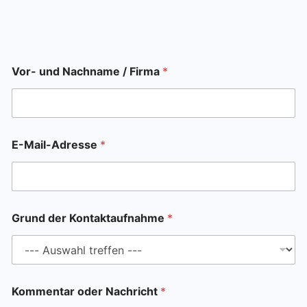
Vor- und Nachname / Firma
*
E-Mail-Adresse
*
o
Grund der Kontaktaufnahme
*
d
e
r
o
d
e
Kommentar oder Nachricht
*
r