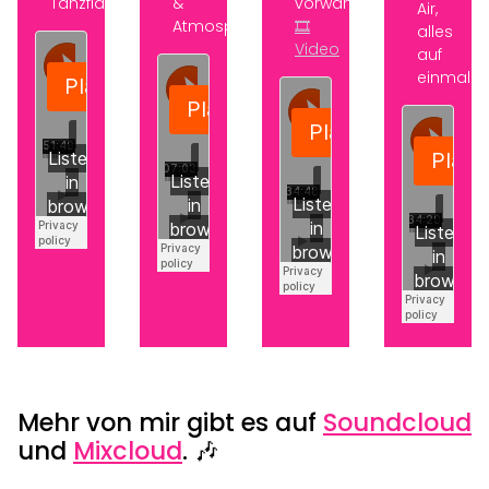
Tanzfläche
&
vorwärts.
Air,
Atmosphäre
🎞️
alles
Video
auf
einmal.
Mehr von mir gibt es auf
Soundcloud
und
Mixcloud
. 🎶